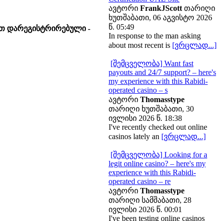
ავტორი
FrankJScott
თარიღი
ხუთშაბათი, 06 აგვისტო 2026
წ. 05:49
რთ დარეგისტრირებული -
In response to the man asking
about most recent is
[ვრცლად...]
[შემცველობა] Want fast
payouts and 24/7 support? – here's
my experience with this Rabidi-
operated casino – s
ავტორი
Thomasstype
თარიღი ხუთშაბათი, 30
ივლისი 2026 წ. 18:38
I've recently checked out online
casinos lately an
[ვრცლად...]
[შემცველობა] Looking for a
legit online casino? – here's my
experience with this Rabidi-
operated casino – re
ავტორი
Thomasstype
თარიღი სამშაბათი, 28
ივლისი 2026 წ. 00:01
I've been testing online casinos