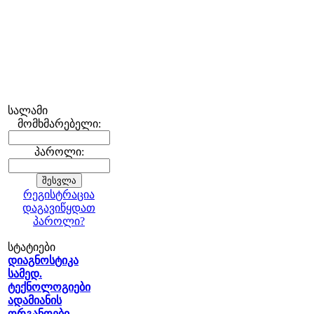
სალამი
მომხმარებელი:
პაროლი:
რეგისტრაცია
დაგავიწყდათ
პაროლი?
სტატიები
დიაგნოსტიკა
სამედ.
ტექნოლოგიები
ადამიანის
ორგანოები