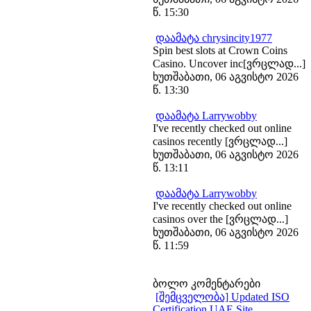
წ. 15:30
დაამატა chrysincity1977
Spin best slots at Crown Coins
Casino. Uncover inc[ვრცლად...]
ხუთშაბათი, 06 აგვისტო 2026
წ. 13:30
დაამატა Larrywobby
I've recently checked out online
casinos recently [ვრცლად...]
ხუთშაბათი, 06 აგვისტო 2026
წ. 13:11
დაამატა Larrywobby
I've recently checked out online
casinos over the [ვრცლად...]
ხუთშაბათი, 06 აგვისტო 2026
წ. 11:59
ბოლო კომენტარები
[შემცველობა] Updated ISO
Certification UAE Site