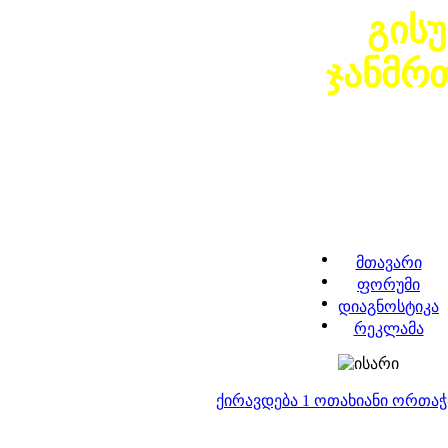
გის
ჯანმრ
მთავარი
ფორუმი
დიაგნოსტიკა
რეკლამა
ქირავდება 1 ოთახიანი ორთა