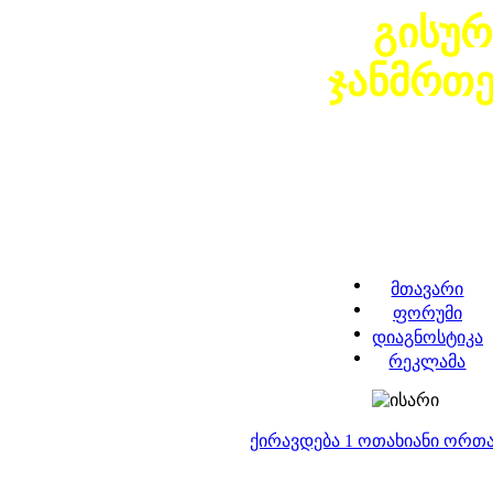
გისურ
ჯანმრთ
მთავარი
ფორუმი
დიაგნოსტიკა
რეკლამა
ქირავდება 1 ოთახიანი ორთ