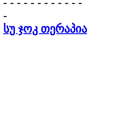
- - - - - - - - - - - -
-
სუ ჯოკ თერაპია