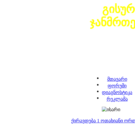
გისურ
ჯანმრთ
მთავარი
ფორუმი
დიაგნოსტიკა
რეკლამა
ქირავდება 1 ოთახიანი ორ