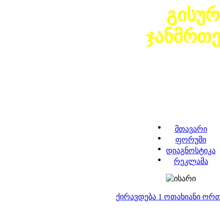
გისურ
ჯანმრთ
მთავარი
ფორუმი
დიაგნოსტიკა
რეკლამა
ქირავდება 1 ოთახიანი ორ