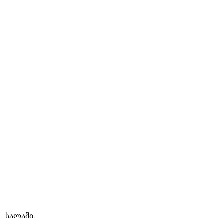
სალამი