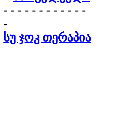
- - - - - - - - - - - -
-
სუ ჯოკ თერაპია