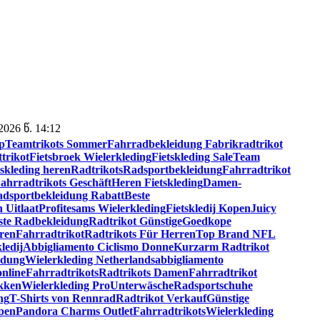
026 წ. 14:12
p
Teamtrikots Sommer
Fahrradbekleidung Fabrik
radtrikot
trikot
Fietsbroek Wielerkleding
Fietskleding Sale
Team
tskleding heren
Radtrikots
Radsportbekleidung
Fahrradtrikot
ahrradtrikots Geschäft
Heren Fietskleding
Damen-
dsportbekleidung Rabatt
Beste
 Uitlaat
Profitesams Wielerkleding
Fietskledij Kopen
Juicy
ste Radbekleidung
Radtrikot Günstige
Goedkope
ren
Fahrradtrikot
Radtrikots Für Herren
Top Brand NFL
kledij
Abbigliamento Ciclismo Donne
Kurzarm Radtrikot
idung
Wielerkleding Netherlands
abbigliamento
online
Fahrradtrikots
Radtrikots Damen
Fahrradtrikot
kken
Wielerkleding Pro
Unterwäsche
Radsportschuhe
ng
T-Shirts von Rennrad
Radtrikot Verkauf
Günstige
pen
Pandora Charms Outlet
Fahrradtrikots
Wielerkleding