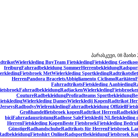
პარასკევი, 08 მაისი 2
dtrikot
Wielerkleding Buy
Team Fietskleding
Fietskleding Goedkoo
freiburg
Fahrradbekleidung Sommer
Herrenbekleidung
Radsport
erkleding
Fietsbroek Met
Wielerkleding Sportkleding
Radtrikots
fie
Herren
Pandora Bracelets
Abbigliamento Ciclismo
Raritäten
F
Fahrradtrikots
Fietskleding Aanbieding
Ra
ietsbroek
Fahrradbekleidung
Radjacken
Wielerkleding
Fietsbroeken
Couture
Radbekleidung
Profiradteams Sportbekleidung
Be
ietskleding
Wielerkleding Dames
Wielerkledij Kopen
Radtrikot Her
Jerseys
Radbodys
Wielrenkleding
Fahrradbekleidung Offiziell
Fiets
Großhandel
fietsbroek kopen
Radtrikot Herren
Radbekle
bici
Fahrradausrüstung
Radhose Sale
Fietskledij NL
fietskleding 
Herren
Fietskleding Kopen
Beste Fietsbroek
Fietskleding Bedru
Günstige
Radhandschuhe
Radtrikots für Herren
Fietsbroek La
Radbekleidung
Fietsshirt Online
Radsportbekleidung
Fietsbroek Ko