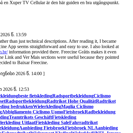
 på en Xuper TV Cellular är den här guiden en bra utgångspunkt.
2026 წ. 13:59
ather than just technical descriptions. After reading it, I became
ine App seems straightforward and easy to use. I also looked at
m.br/
information provided there. Freecine Grátis makes it even
he Link and Ver Mais sections were useful because they pointed
cided to Baixar Freecine.
ვნისი 2026 წ. 14:00 ]
2026 წ. 12:53
kleidung
beste fietskleding
Radsportbekleidung
Ciclismo
set
Radsportbekleidung
Radtrikot Hohe Qualität
Radtrikot
leding bedrukken
Wielerkleding
Maglia Ciclismo
g
Abbigliamento Ciclismo Uomo
Fietsbroek
Radbekleidung
eding
Teamtrikots Geschäft
Fietskleding
lerkleding Uitlaat
Fietskleding Sale
Fahrradtrikot
ekleidung
Aanbieding Fietsbroek
Fietsbroek NL
Aanbieding