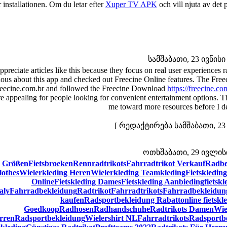
r installationen. Om du letar efter
Xuper TV APK
och vill njuta av det
სამშაბათი, 23 ივნისი 
appreciate articles like this because they focus on real user experiences r
ious about this app and checked out Freecine Online features. The Freec
eecine.com.br and followed the Freecine Download
https://freecine.co
e appealing for people looking for convenient entertainment options. T
me toward more resources before I de
[ რედაქტირება სამშაბათი, 23 ი
ოთხშაბათი, 29 ივლისი 
Größen
Fietsbroeken
Rennradtrikots
Fahrradtrikot Verkauf
Radbe
lothes
Wielerkleding Heren
Wielerkleding Teamkleding
Fietskleding
Online
Fietskleding Dames
Fietskleding Aanbieding
fietsk
aly
Fahrradbekleidung
Radtrikot
Fahrradtrikots
Fahrradbekleidun
kaufen
Radsportbekleidung Rabatt
online fietskl
Goedkoop
Radhosen
Radhandschuhe
Radtrikots Damen
Wie
rren
Radsportbekleidung
Wielershirt NL
Fahrradtrikots
Radsportb