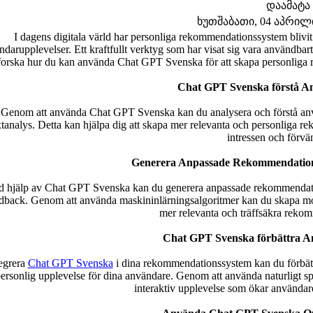
დაამატა
ხუთშაბათი, 04 აპრილი 
I dagens digitala värld har personliga rekommendationssystem blivi
ndarupplevelser. Ett kraftfullt verktyg som har visat sig vara användba
forska hur du kan använda Chat GPT Svenska för att skapa personliga
Chat GPT Svenska förstå A
Genom att använda Chat GPT Svenska kan du analysera och förstå an
xtanalys. Detta kan hjälpa dig att skapa mer relevanta och personliga 
intressen och förvä
Generera Anpassade Rekommendatio
 hjälp av Chat GPT Svenska kan du generera anpassade rekommendation
dback. Genom att använda maskininlärningsalgoritmer kan du skapa model
mer relevanta och träffsäkra rekom
Chat GPT Svenska förbättra A
egrera
Chat GPT Svenska
i dina rekommendationssystem kan du förbät
ersonlig upplevelse för dina användare. Genom att använda naturligt s
interaktiv upplevelse som ökar användar