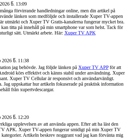
026 წ. 13:09
ånga förvirrande handledningar online, men din artikel på
 använde länken som medföljde och installerade Xuper TV-appen
är utmärkt och Xuper TV Gratis-kanalerna fungerar mycket bra.
an titta på innehåll på min smartphone var som helst. Tack för
aturligt sätt. Utmärkt arbete. Här:
Xuper TV APK
2026 წ. 11:38
mation jag behövde. Jag följde länken på
Xuper TV APP
för att
ndroid körs effektivt och känns stabil under användning. Xuper
essant. Xuper TV Cellular är responsivt och användarvänligt.
a. Jag uppskattar hur artikeln fokuserade på praktisk information
nnehåll från xupertvdescargar.
2026 წ. 12:20
kliga upplevelsen av att använda appen. Efter att ha läst den
per TV APK. Xuper TV-appen fungerar smidigt på min Xuper TV
a kategorier. Artikeln beskrev noggrant vad jag kan förvänta mig