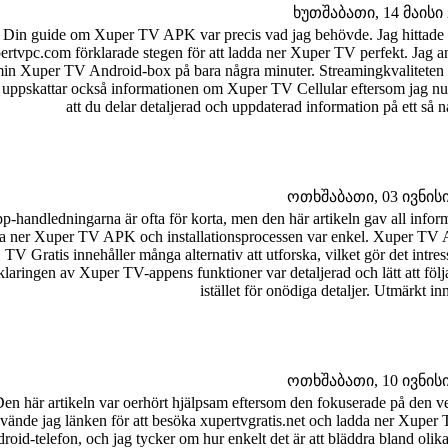
ხუთშაბათი, 14 მაისი 2
Din guide om Xuper TV APK var precis vad jag behövde. Jag hittade m
ertvpc.com förklarade stegen för att ladda ner Xuper TV perfekt. Jag
in Xuper TV Android-box på bara några minuter. Streamingkvaliteten 
 uppskattar också informationen om Xuper TV Cellular eftersom jag nu k
att du delar detaljerad och uppdaterad information på ett så n
ოთხშაბათი, 03 ივნისი 
p-handledningarna är ofta för korta, men den här artikeln gav all infor
a ner Xuper TV APK och installationsprocessen var enkel. Xuper TV A
TV Gratis innehåller många alternativ att utforska, vilket gör det intr
laringen av Xuper TV-appens funktioner var detaljerad och lätt att följ
istället för onödiga detaljer. Utmärkt i
ოთხშაბათი, 10 ივნისი 
en här artikeln var oerhört hjälpsam eftersom den fokuserade på den ver
vände jag länken för att besöka xupertvgratis.net och ladda ner Xu
roid-telefon, och jag tycker om hur enkelt det är att bläddra bland olik