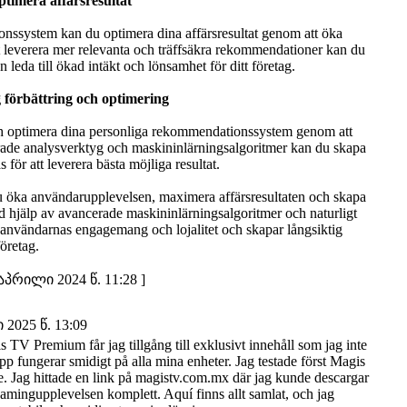
imera affärsresultat
nssystem kan du optimera dina affärsresultat genom att öka
 leverera mer relevanta och träffsäkra rekommendationer kan du
an leda till ökad intäkt och lönsamhet för ditt företag.
 förbättring och optimering
h optimera dina personliga rekommendationssystem genom att
ade analysverktyg och maskininlärningsalgoritmer kan du skapa
för att leverera bästa möjliga resultat.
 öka användarupplevelsen, maximera affärsresultaten och skapa
 hjälp av avancerade maskininlärningsalgoritmer och naturligt
användarnas engagemang och lojalitet och skapar långsiktig
företag.
პრილი 2024 წ. 11:28 ]
2025 წ. 13:09
 TV Premium får jag tillgång till exklusivt innehåll som jag inte
 fungerar smidigt på alla mina enheter. Jag testade först Magis
e. Jag hittade en link på magistv.com.mx där jag kunde descargar
amingupplevelsen komplett. Aquí finns allt samlat, och jag