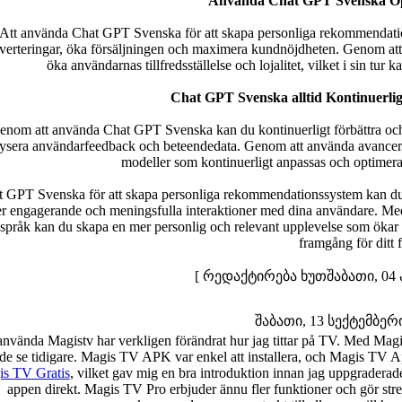
Använda Chat GPT Svenska Opt
Att använda Chat GPT Svenska för att skapa personliga rekommendatio
verteringar, öka försäljningen och maximera kundnöjdheten. Genom att
öka användarnas tillfredsställelse och lojalitet, vilket i sin tur k
Chat GPT Svenska alltid Kontinuerlig
enom att använda Chat GPT Svenska kan du kontinuerligt förbättra oc
ysera användarfeedback och beteendedata. Genom att använda avancer
modeller som kontinuerligt anpassas och optimeras 
 GPT Svenska för att skapa personliga rekommendationssystem kan du
r engagerande och meningsfulla interaktioner med dina användare. Med
språk kan du skapa en mer personlig och relevant upplevelse som ökar 
framgång för ditt 
[ რედაქტირება ხუთშაბათი, 04 ა
შაბათი, 13 სექტემბერი 
använda Magistv har verkligen förändrat hur jag tittar på TV. Med Magis
de se tidigare. Magis TV APK var enkel att installera, och Magis TV App
s TV Gratis
, vilket gav mig en bra introduktion innan jag uppgraderad
appen direkt. Magis TV Pro erbjuder ännu fler funktioner och gör stre