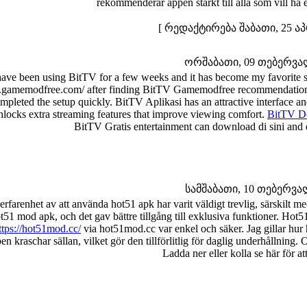
rekommenderar appen starkt till alla som vill ha 
[ რედაქტირება შაბათი, 25 აპრ
ორშაბათი, 09 თებერვალი
have been using BitTV for a few weeks and it has become my favorite st
.gamemodfree.com/ after finding BitTV Gamemodfree recommendations on
mpleted the setup quickly. BitTV Aplikasi has an attractive interface
nlocks extra streaming features that improve viewing comfort.
BitTV D
BitTV Gratis entertainment can download di sini and 
სამშაბათი, 10 თებერვალი
erfarenhet av att använda hot51 apk har varit väldigt trevlig, särskilt me
t51 mod apk, och det gav bättre tillgång till exklusiva funktioner. Ho
ttps://hot51mod.cc/
via hot51mod.cc var enkel och säker. Jag gillar hur 
n kraschar sällan, vilket gör den tillförlitlig för daglig underhållning. O
Ladda ner eller kolla se här för a