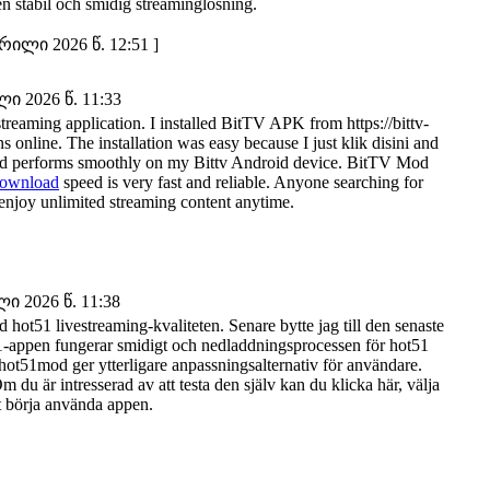
en stabil och smidig streaminglösning.
ილი 2026 წ. 12:51 ]
 2026 წ. 11:33
reaming application. I installed BitTV APK from https://bittv-
line. The installation was easy because I just klik disini and
 and performs smoothly on my Bittv Android device. BitTV Mod
ownload
speed is very fast and reliable. Anyone searching for
enjoy unlimited streaming content anytime.
 2026 წ. 11:38
d hot51 livestreaming-kvaliteten. Senare bytte jag till den senaste
t51-appen fungerar smidigt och nedladdningsprocessen för hot51
hot51mod ger ytterligare anpassningsalternativ för användare.
m du är intresserad av att testa den själv kan du klicka här, välja
tt börja använda appen.