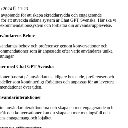
2024 წ. 11:23
t avgörande för att skapa skräddarsydda och engagerande
rt för att utveckla sådana system är Chat GPT Svenska. Här ska vi
 rekommendationssystem och förbättra din användarupplevelse.
nvändarens Behov
vändarnas behov och preferenser genom konversationer och
rekommendationer som är anpassade efter varje användares unika
ntningar.
ner med Chat GPT Svenska
er baserat på användarens tidigare beteende, preferenser och
ler som kontinuerligt förbättras och anpassas för att leverera
mendationer över tiden.
nvändarinteraktioner
tra användarinteraktionerna och skapa en mer engagerande och
pråk och konversationer kan du skapa en mer meningsfull och
ens engagemang och lojalitet.