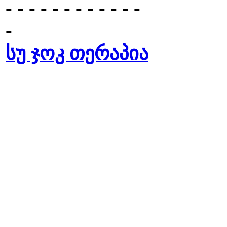
- - - - - - - - - - - -
-
სუ ჯოკ თერაპია