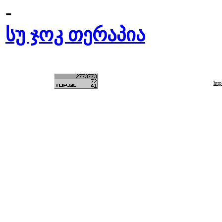
-
სუ ჯოკ თერაპია
htt