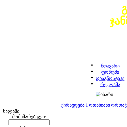
ჯა
მთავარი
ფორუმი
დიაგნოსტიკა
რეკლამა
ქირავდება 1 ოთახიანი ორთა
სალამი
მომხმარებელი: