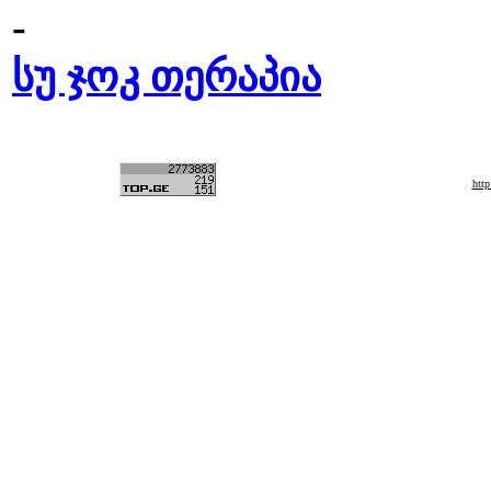
-
სუ ჯოკ თერაპია
htt