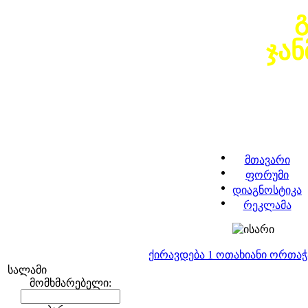
ჯა
მთავარი
ფორუმი
დიაგნოსტიკა
რეკლამა
ქირავდება 1 ოთახიანი ორთა
სალამი
მომხმარებელი: