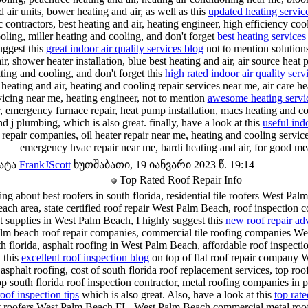
 air units, bower heating and air, as well as this
updated heating service
contractors, best heating and air, heating engineer, high efficiency coo
oling, miller heating and cooling, and don't forget
best heating services 
suggest this
great indoor air quality services blog
not to mention solutions 
ir, shower heater installation, blue best heating and air, air source hea
ting and cooling, and don't forget this
high rated indoor air quality serv
heating and air, heating and cooling repair services near me, air care he
rvicing near me, heating engineer, not to mention
awesome heating servi
r, emergency furnace repair, heat pump installation, macs heating and c
and j plumbing, which is also great. finally, have a look at this
useful indo
 repair companies, oil heater repair near me, heating and cooling service
emergency hvac repair near me, bardi heating and air, for good me
ატა
FrankJScott
ხუთშაბათი, 19 იანვარი 2023 წ. 19:14
Top Rated Roof Repair Info
ng about best roofers in south florida, residential tile roofers West Pal
ach area, state certified roof repair West Palm Beach, roof inspectio
t supplies in West Palm Beach, I highly suggest this
new roof repair ad
m beach roof repair companies, commercial tile roofing companies Wes
th florida, asphalt roofing in West Palm Beach, affordable roof inspect
t this
excellent roof inspection blog
on top of flat roof repair company
sphalt roofing, cost of south florida roof replacement services, top roo
top south florida roof inspection contractor, metal roofing companies in
roof inspection tips
which is also great. Also, have a look at this
top rate
t roofers West Palm Beach FL, West Palm Beach commercial metal roofi