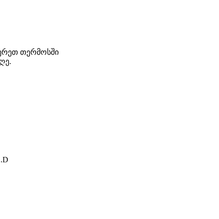
ჩერეთ თერმოსში
ღე.
.D