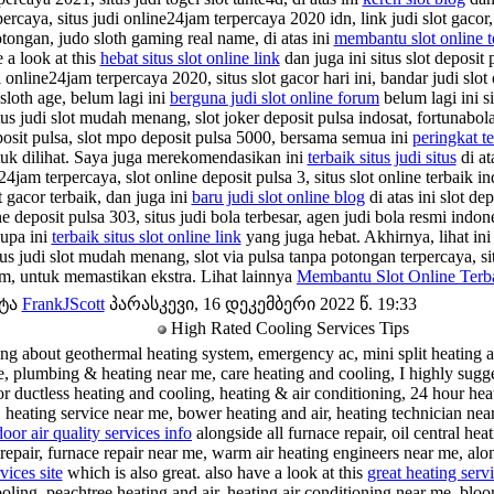
percaya, situs judi online24jam terpercaya 2020 idn, link judi slot gacor, 
tongan, judo sloth gaming real name, di atas ini
membantu slot online te
 a look at this
hebat situs slot online link
dan juga ini situs slot deposi
i online24jam terpercaya 2020, situs slot gacor hari ini, bandar judi slot
sloth age, belum lagi ini
berguna judi slot online forum
belum lagi ini si
tus judi slot mudah menang, slot joker deposit pulsa indosat, fortunabola
posit pulsa, slot mpo deposit pulsa 5000, bersama semua ini
peringkat te
tuk dilihat. Saya juga merekomendasikan ini
terbaik situs judi situs
di ata
24jam terpercaya, slot online deposit pulsa 3, situs slot online terbaik in
ot gacor terbaik, dan juga ini
baru judi slot online blog
di atas ini slot de
ne deposit pulsa 303, situs judi bola terbesar, agen judi bola resmi indon
lupa ini
terbaik situs slot online link
yang juga hebat. Akhirnya, lihat in
us judi slot mudah menang, slot via pulsa tanpa potongan terpercaya, sit
m, untuk memastikan ekstra. Lihat lainnya
Membantu Slot Online Terb
ატა
FrankJScott
პარასკევი, 16 დეკემბერი 2022 წ. 19:33
High Rated Cooling Services Tips
ng about geothermal heating system, emergency ac, mini split heating a
e, plumbing & heating near me, care heating and cooling, I highly sugge
r ductless heating and cooling, heating & air conditioning, 24 hour hea
 heating service near me, bower heating and air, heating technician near
oor air quality services info
alongside all furnace repair, oil central he
 repair, furnace repair near me, warm air heating engineers near me, alon
vices site
which is also great. also have a look at this
great heating servi
oling, peachtree heating and air, heating air conditioning near me, bloo