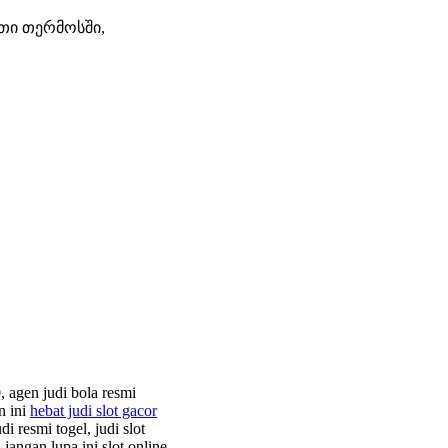
თი თერმოსში,
, agen judi bola resmi
n ini
hebat judi slot gacor
di resmi togel, judi slot
jangan lupa ini slot online