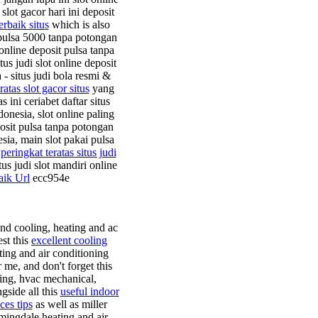
slot gacor hari ini deposit
rbaik situs
which is also
t pulsa 5000 tanpa potongan
 online deposit pulsa tanpa
tus judi slot online deposit
 - situs judi bola resmi &
ratas slot gacor situs
yang
s ini ceriabet daftar situs
donesia, slot online paling
posit pulsa tanpa potongan
esia, main slot pakai pulsa
i
peringkat teratas situs judi
us judi slot mandiri online
aik Url
ecc954e
nd cooling, heating and ac
st this
excellent cooling
ting and air conditioning
 me, and don't forget this
ating, hvac mechanical,
gside all this
useful indoor
ces tips
as well as miller
mingdale heating and air,