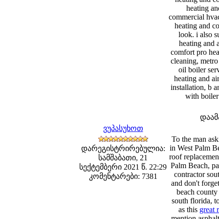
heating and
commercial hvac 
heating and co
look. i also 
heating and a
comfort pro hea
cleaning, metro 
oil boiler se
heating and ai
installation, b 
with boiler
დაამ
ვუპასუხოთ
To the man aski
in West Palm Be
დარეგისტრირებულია:
roof replacemen
სამშაბათი, 21
Palm Beach, pal
სექტემბერი 2021 წ. 22:29
contractor sou
კომენტარები: 7381
and don't forge
beach county a
south florida, 
as this
great 
mention asphal