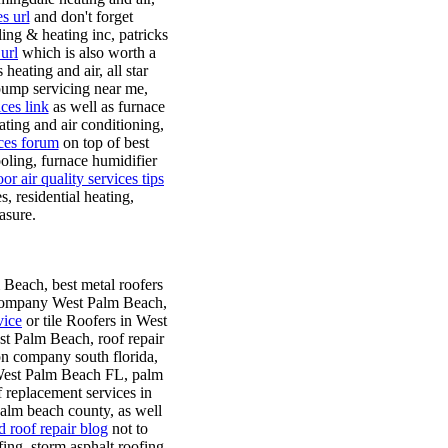
s url
and don't forget
ling & heating inc, patricks
url
which is also worth a
heating and air, all star
t pump servicing near me,
ices link
as well as furnace
ating and air conditioning,
ces forum
on top of best
ooling, furnace humidifier
or air quality services tips
s, residential heating,
asure.
m Beach, best metal roofers
n company West Palm Beach,
vice
or tile Roofers in West
t Palm Beach, roof repair
ion company south florida,
 West Palm Beach FL, palm
f replacement services in
 palm beach county, as well
d roof repair blog
not to
ng, storm asphalt roofing