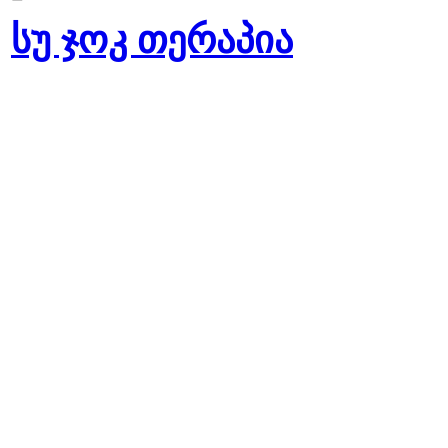
სუ ჯოკ თერაპია