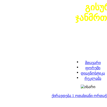
გისუ
ჯანმრ
მთავარი
ფორუმი
დიაგნოსტიკა
რეკლამა
ქირავდება 1 ოთახიანი ორთა