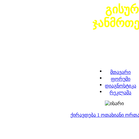
გისურ
ჯანმრთ
მთავარი
ფორუმი
დიაგნოსტიკა
რეკლამა
ქირავდება 1 ოთახიანი ორთ