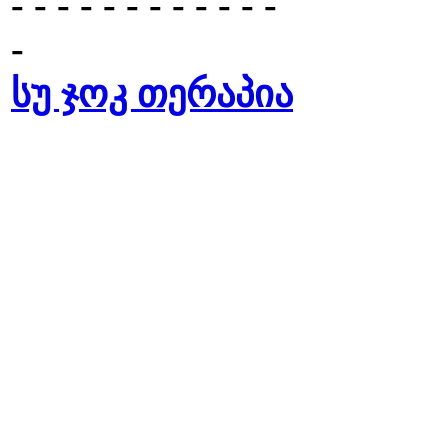
- - - - - - - - - - - -
-
სუ ჯოკ თერაპია