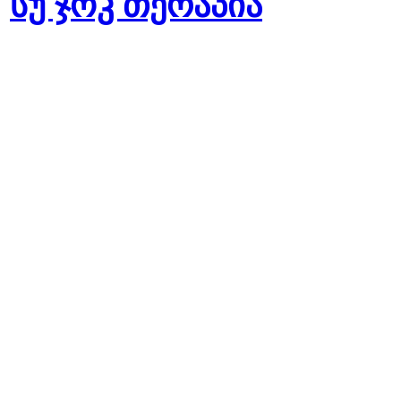
სუ ჯოკ თერაპია