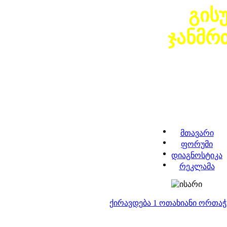
გის
ჯანმრ
მთავარი
ფორუმი
დიაგნოსტიკა
რეკლამა
ქირავდება 1 ოთახიანი ორთა