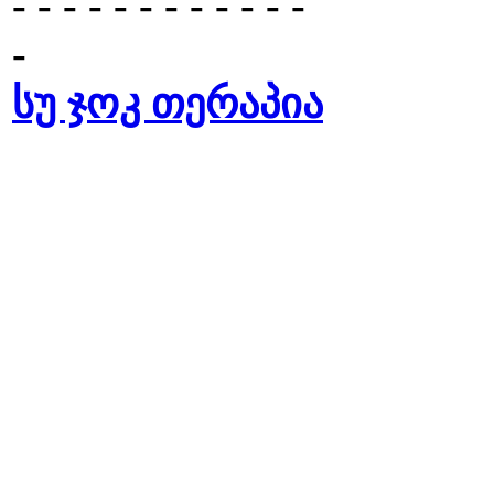
- - - - - - - - - - - -
-
სუ ჯოკ თერაპია