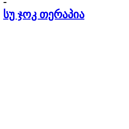
-
სუ ჯოკ თერაპია