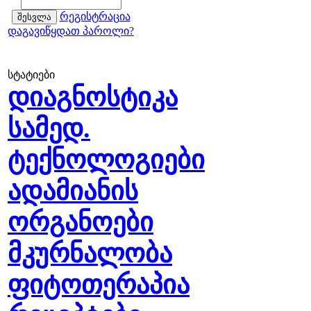
რეგისტრაცია
დაგავიწყდათ პაროლი?
სტატიები
დიაგნოსტიკა
სამედ.
ტექნოლოგიები
ადამიანის
ორგანოები
მკურნალობა
ფიტოთერაპია