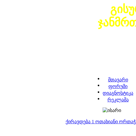
გის
ჯანმრ
მთავარი
ფორუმი
დიაგნოსტიკა
რეკლამა
ქირავდება 1 ოთახიანი ორთა