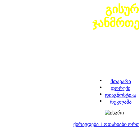
გისურ
ჯანმრთ
მთავარი
ფორუმი
დიაგნოსტიკა
რეკლამა
ქირავდება 1 ოთახიანი ორ