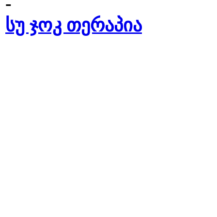
-
სუ ჯოკ თერაპია