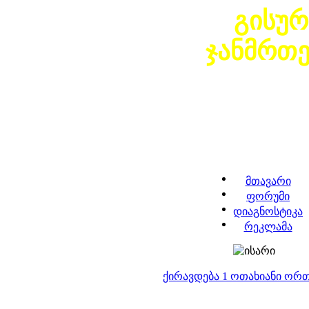
გისურ
ჯანმრთ
მთავარი
ფორუმი
დიაგნოსტიკა
რეკლამა
ქირავდება 1 ოთახიანი ორ