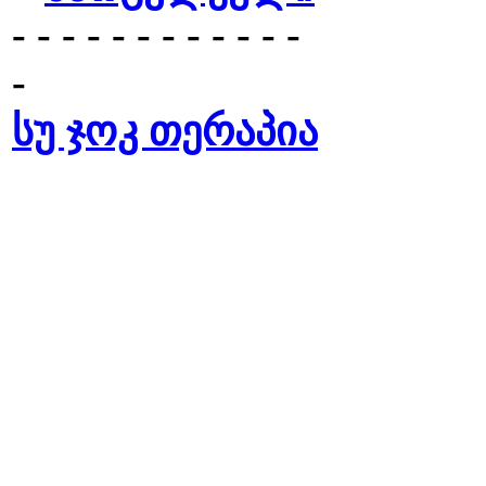
- - - - - - - - - - - -
-
სუ ჯოკ თერაპია