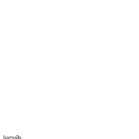
სალამი