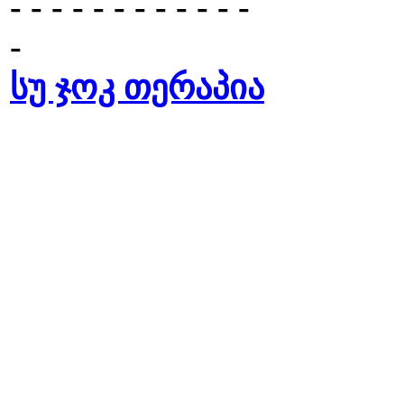
- - - - - - - - - - - -
-
სუ ჯოკ თერაპია