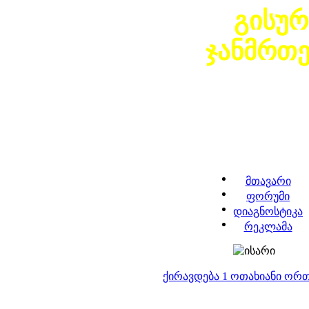
გისურ
ჯანმრთ
მთავარი
ფორუმი
დიაგნოსტიკა
რეკლამა
ქირავდება 1 ოთახიანი ორ