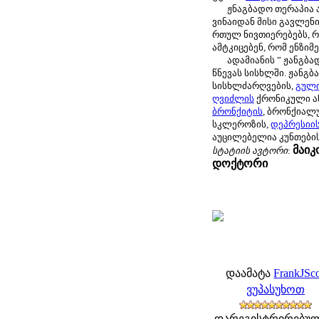
ჟნაგბადო თერაპია ახ
ვინაიდან მისი გავლენი
რთულ ნივთიერებებს, რ
ამტკიცებენ, რომ ენზიმ
ადამიანის ” ჟანგბადუ
წნევას სისხლში. ჟანგ
სისხლძარღვების,
გულ
ღვიძლის
ქრონიკული ან
ბრონქიტის
, ბრონქიალ
სკლეროზის,
დეპრესიი
აუცილებელია კუნთების
მაიკ
სტატიის ავტორი
:
დოქტორი
დაამატა
FrankJSco
ვუპასუხოთ
დარეგისტრირებულ