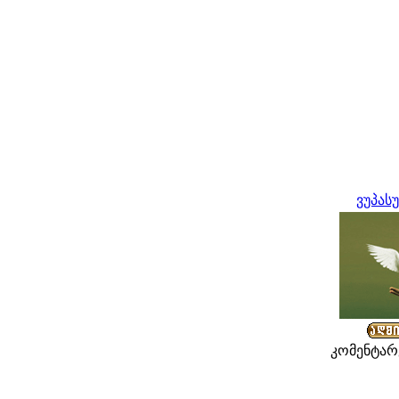
ვუპას
კომენტარე