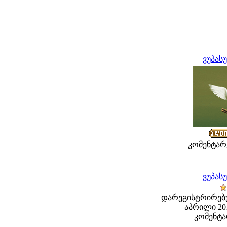
ვუპას
კომენტარე
ვუპას
დარეგისტრირებუ
აპრილი 201
კომენტა