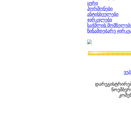
ყური
ჰორმონები
ანტისხეულები
ჯირკვლები
საჭმლის მომნელებ
წინამდებარე ჯირკ
ვუ
დარეგისტრირებუ
ნოემბერი
კომენ