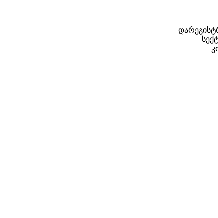
დარეგისტრ
სექტ
კ