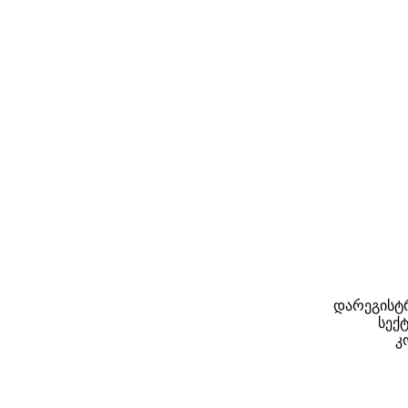
დარეგისტრ
სექტ
კ