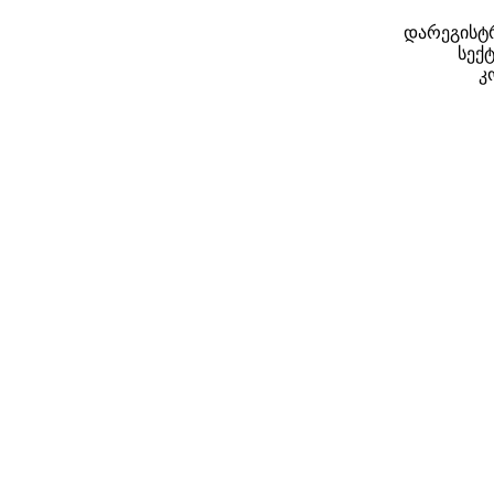
დარეგისტრ
სექტ
კ