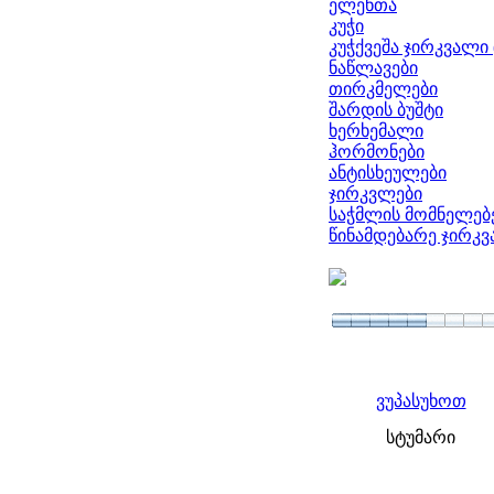
ელენთა
კუჭი
კუჭქვეშა ჯირკვალი 
ნაწლავები
თირკმელები
შარდის ბუშტი
ხერხემალი
ჰორმონები
ანტისხეულები
ჯირკვლები
საჭმლის მომნელებ
წინამდებარე ჯირკ
ვუპასუხოთ
სტუმარი