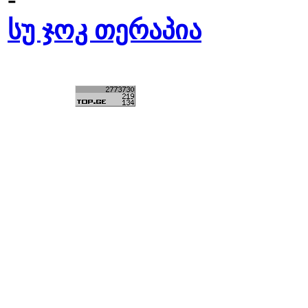
სუ ჯოკ თერაპია