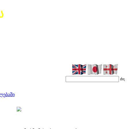
ს
ლებაში
პექტები