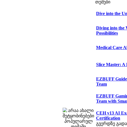
თემები
Dive into the U
Diving into the 
Possibilities
Medical Care 
Slice Master: A
EZBUFF Guide:
Team
EZBUFF Gaming 
Team with Sma
CEH v13 AI Exa
Certification
გვერდზე გადა