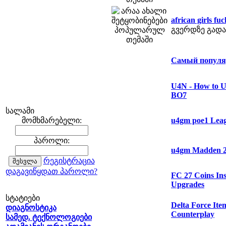
african girls fu
გვერდზე გადა
Самый популяр
U4N - How to U
BO7
სალამი
მომხმარებელი:
u4gm poe1 Leagu
პაროლი:
u4gm Madden 27
რეგისტრაცია
დაგავიწყდათ პაროლი?
FC 27 Coins In
Upgrades
სტატიები
Delta Force It
დიაგნოსტიკა
Counterplay
სამედ. ტექნოლოგიები