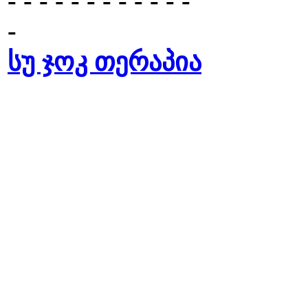
- - - - - - - - - - - -
-
სუ ჯოკ თერაპია